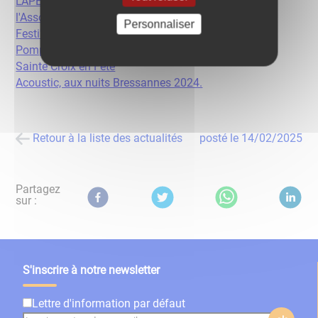
L'APE et la cantine
l'Association d'Artagnan
Personnaliser
Festi'filles
Pompiers
Sainte Croix en Fête
Acoustic, aux nuits Bressannes 2024.
Retour à la liste des actualités
posté le
14/02/2025
Partagez
sur :
S'inscrire à notre newsletter
Lettre d'information par défaut