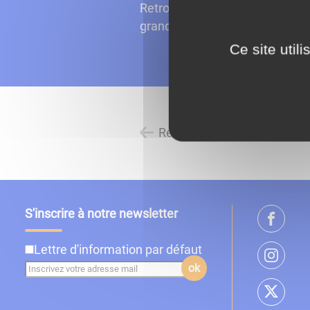
Retrouvez dans ce menu, les dif
grands, effectués année par a
Ce site util
Retour à l'accueil
S'inscrire à notre newsletter
Lettre d'information par défaut
ok