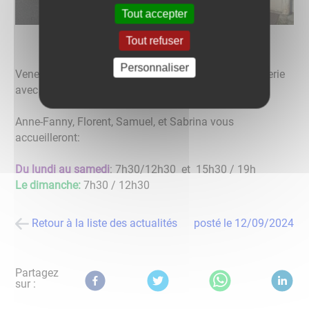
Tout accepter
Tout refuser
Personnaliser
Venez découvrir la nouvelle équipe qui reprend l'épicerie
avec des nouveaux horaires:
Anne-Fanny, Florent, Samuel, et Sabrina vous
accueilleront:
Du lundi au samedi
: 7h30/12h30 et 15h30 / 19h
Le dimanche:
7h30 / 12h30
Retour à la liste des actualités
posté le
12/09/2024
Partagez
sur :