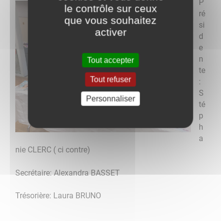
P
le contrôle sur ceux
ré
que vous souhaitez
si
activer
d
e
n
Tout accepter
te
Tout refuser
:
S
Personnaliser
té
p
h
a
nie CLERC ( ci contre)
Secrétaire: Alexandra BASSET
Trésorière: Laura BRUNO