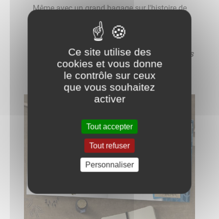
Même avec un grand bagage sur l'histoire de
son patrimoine, Adeline reste très à l'écoute
des gens et de leurs histoires.
Ce site utilise des
"Je mets à votre service une passion et des
compétences
cookies et vous donne
cultivées depuis plus de 15 ans."
le contrôle sur ceux
que vous souhaitez
activer
Tout accepter
Tout refuser
Personnaliser