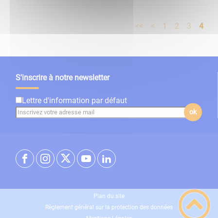
<<
<
1
2
3
4
S'inscrire à notre newsletter
Lettre d'information par défaut
ok
Plan du site
Règlement général sur la protection des données